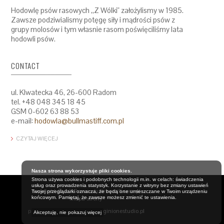
Hodowlę psów rasowych ,,Z Wólki" założylismy w 1985.
Zawsze podziwialismy potęgę siły i mądrości psów z
grupy molosów i tym własnie rasom poświęciliśmy lata
hodowli psów.
CONTACT
ul. Klwatecka 46, 26-600 Radom
tel. +48 048 345 18 45
GSM 0-602 63 88 53
e-mail:
hodowla@bullmastiff.com.pl
CZYTAJ WIĘCEJ
Nasza strona wykorzystuje pliki cookies.
Strona używa cookies i podobnych technologii m.in. w celach: świadczenia
usług oraz prowadzenia statystyk. Korzystanie z witryny bez zmiany ustawień
copyright © 2017 www.bullmastiff.com.pl
Twojej przeglądarki oznacza, że będą one umieszczane w Twoim urządzeniu
mapa strony
końcowym. Pamiętaj, że zawsze możesz zmienić te ustawienia.
projekt i wykonanie:
www.zaginionestudio.pl
Akceptuję, nie pokazuj więcej